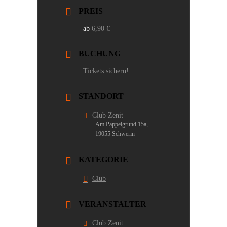
PREIS
6,90 €
BUCHUNG
Tickets sichern!
STANDORT
Club Zenit
Am Pappelgrund 15a,
19055 Schwerin
KATEGORIE
Club
VERANSTALTER
Club Zenit