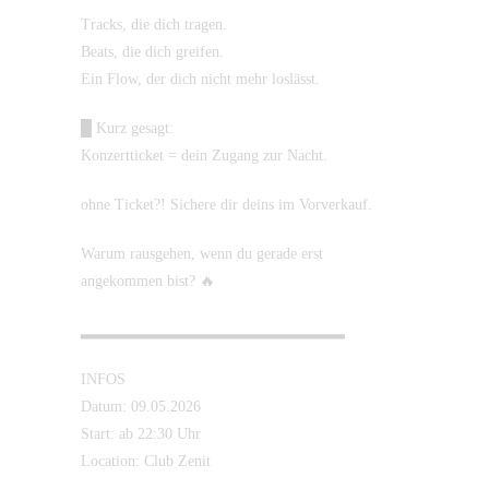
Tracks, die dich tragen.
Beats, die dich greifen.
Ein Flow, der dich nicht mehr loslässt.
█ Kurz gesagt:
Konzertticket = dein Zugang zur Nacht.
ohne Ticket?! Sichere dir deins im Vorverkauf.
Warum rausgehen, wenn du gerade erst
angekommen bist? 🔥
▂▂▂▂▂▂▂▂▂▂▂▂▂▂▂▂▂▂▂▂▂▂
INFOS
Datum: 09.05.2026
Start: ab 22:30 Uhr
Location: Club Zenit