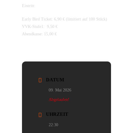
Eintritt:
Early Bird Ticket: 6,90 € (limitiert auf 100 Stück)
VVK-Stufe1: 9,50 €
Abendkasse: 15,00 €
DATUM
09. Mai 2026
Abgelaufen!
UHRZEIT
22:30