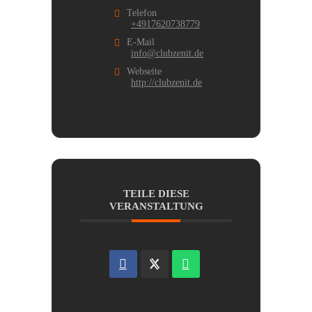
Telefon
+4917620738779
E-Mail
info@clubzenit.de
Webseite
http://clubzenit.de
TEILE DIESE
VERANSTALTUNG