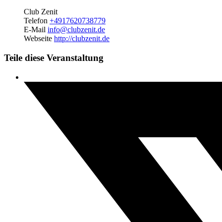
Club Zenit
Telefon
+4917620738779
E-Mail
info@clubzenit.de
Webseite
http://clubzenit.de
Teile diese Veranstaltung