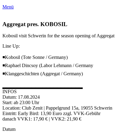
Menü
Aggregat pres. KOBOSIL
Kobosil visit Schwerin for the season opening of Aggregat
Line Up:
◾️Kobosil (Tote Sonne / Germany)
◾️Raphael Dincsoy (Labor Lehmann / Germany
◾️Klanggeschichten (Aggregat / Germany)
▂▂▂▂▂▂▂▂▂▂▂▂▂▂▂▂▂▂▂▂▂▂
INFOS
Datum: 17.08.2024
Start: ab 23:00 Uhr
Location: Club Zenit | Pappelgrund 15a, 19055 Schwerin
Eintritt: Early Bird: 13,90 Euro zzgl. VVK-Gebühr
danach VVK1: 17,90 € | VVK2: 21,90 €
Datum