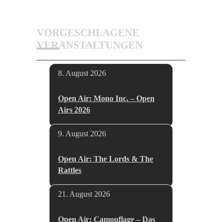
VORGESCHLAGENE
VERANSTALTUNGEN
8. August 2026
Open Air: Mono Inc. – Open
Airs 2026
9. August 2026
Open Air: The Lords & The
Rattles
21. August 2026
Open Air: Camouflage – Das