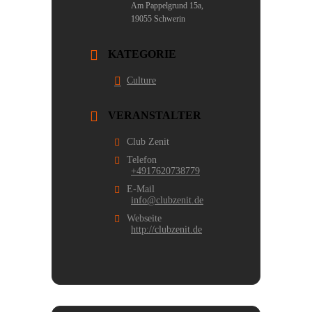
Am Pappelgrund 15a,
19055 Schwerin
KATEGORIE
Culture
VERANSTALTER
Club Zenit
Telefon
+4917620738779
E-Mail
info@clubzenit.de
Webseite
http://clubzenit.de