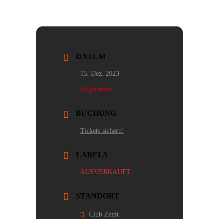
DATUM
15. Dez. 2023
Abgelaufen!
BUCHUNG
Tickets sichern!
LABELS
AUSVERKAUFT
STANDORT
Club Zenit