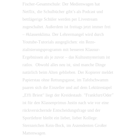
Fischer-Gesamtschule: Der Medienwagen hat
Netflix, die Schulbücher gibt’s als Podcast und
bettlägerige Schüler werden per Livestream
zugeschaltet. Außerdem ist freitags jetzt immer frei
– #klassenklima. Der Lehrermangel wird durch
Youtube-Tutorials ausgeglichen: ein Rezo-
zialisierungsprogramm mit besseren Klausur-
Ergebnissen als je zuvor – das Kultusmysterium ist
ratlos. Obwohl alles neu ist, sind manche Dinge
natürlich beim Alten geblieben. Der Kopierer meldet
Papierstau ohne Rettungsgasse, im Tafelschwamm
paaren sich die Einzeller und auf dem Lektürestapel
„Effi Briest“ liegt der Kreidestaub. “Frankfurt/Oder”
ist für den Klassenprimus Justin nach wie vor eine
rückversichernde Entscheidungsfrage und der
Sportlehrer bleibt ein lieber, lieber Kollege:
Sternzeichen Kein-Bock, im Aszendenten Großer
Mattenwagen.