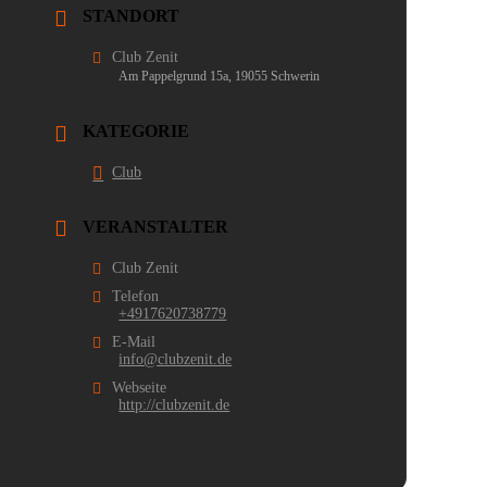
STANDORT
Club Zenit
Am Pappelgrund 15a, 19055 Schwerin
KATEGORIE
Club
VERANSTALTER
Club Zenit
Telefon
+4917620738779
E-Mail
info@clubzenit.de
Webseite
http://clubzenit.de