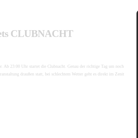
eets CLUBNACHT
r. Ab 23:00 Uhr startet die Clubnacht. Genau der richtige Tag um noch
ranstaltung draußen statt, bei schlechtem Wetter geht es direkt im Zenit