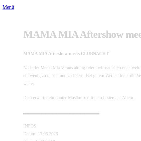
Menü
MAMA MIA Aftershow m
MAMA MIA Aftershow meets CLUBNACHT
Nach der Mama Mia Veranstaltung feiern wir natürlich noch weite
ein wenig zu tanzen und zu feiern. Bei gutem Wetter findet die Ve
weiter.
Dich erwartet ein bunter Musikmix mit dem besten aus Allem.
▂▂▂▂▂▂▂▂▂▂▂▂▂▂▂▂▂▂▂▂▂▂
INFOS
Datum: 13.06.2026