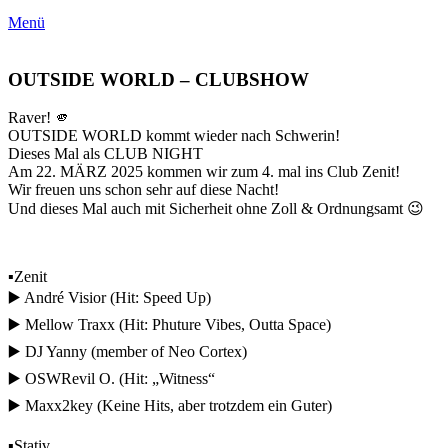
Menü
OUTSIDE WORLD – CLUBSHOW
Raver! 🫵
OUTSIDE WORLD kommt wieder nach Schwerin!
Dieses Mal als CLUB NIGHT
Am 22. MÄRZ 2025 kommen wir zum 4. mal ins Club Zenit!
Wir freuen uns schon sehr auf diese Nacht!
Und dieses Mal auch mit Sicherheit ohne Zoll & Ordnungsamt 😉
▪️Zenit
▶️ André Visior (Hit: Speed Up)
▶️ Mellow Traxx (Hit: Phuture Vibes, Outta Space)
▶️ DJ Yanny (member of Neo Cortex)
▶️ OSWRevil O. (Hit: „Witness“
▶️ Maxx2key (Keine Hits, aber trotzdem ein Guter)
▪️Stativ