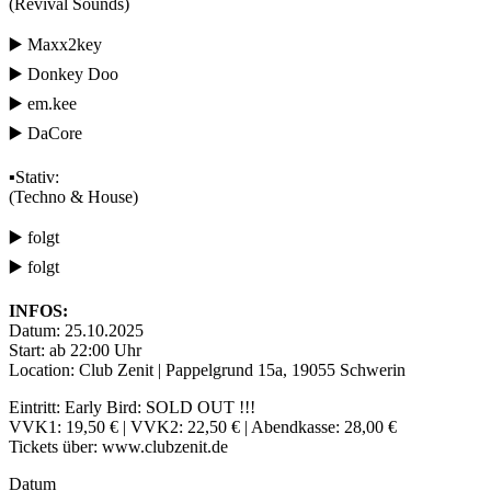
(Revival Sounds)
▶️ Maxx2key
▶️ Donkey Doo
▶️ em.kee
▶️ DaCore
▪️Stativ:
(Techno & House)
▶️ folgt
▶️ folgt
INFOS:
Datum: 25.10.2025
Start: ab 22:00 Uhr
Location: Club Zenit | Pappelgrund 15a, 19055 Schwerin
Eintritt: Early Bird: SOLD OUT !!!
VVK1: 19,50 € | VVK2: 22,50 € | Abendkasse: 28,00 €
Tickets über: www.clubzenit.de
Datum