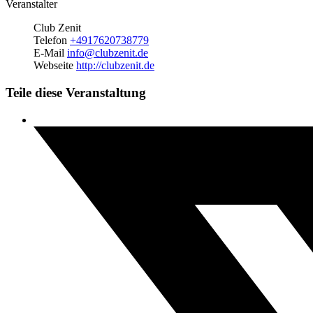
Veranstalter
Club Zenit
Telefon
+4917620738779
E-Mail
info@clubzenit.de
Webseite
http://clubzenit.de
Teile diese Veranstaltung