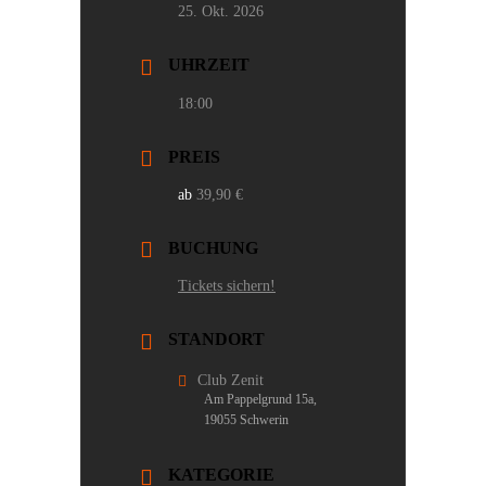
25. Okt. 2026
UHRZEIT
18:00
PREIS
39,90 €
BUCHUNG
Tickets sichern!
STANDORT
Club Zenit
Am Pappelgrund 15a,
19055 Schwerin
KATEGORIE