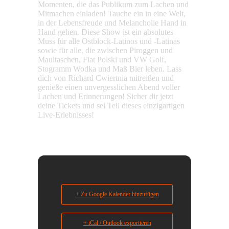
Momenten, die das Publikum zum Lachen und
Mitmachen einladen! Tauche ein in eine Welt,
in der Lebensfreude und Melancholie Hand in
Hand gehen. Diese Show ist ein absolutes
Muss für alle Ostblock-Latinos und -Latinas
sowie für alle, die zwischen Piroggen und
Maultaschen, Fiat Polski und VW Golf,
Stogramm Wodka und Maß Bier leben. Lass
dich von Richard Cwiertnia mitreißen und
genieße einen unvergesslichen Abend voller
Lachen und Erinnerungen! Sicher dir jetzt
deine Tickets und sei Teil dieses einzigartigen
Live-Erlebnisses!
+ Zu Google Kalender hinzufügen
+ iCal / Outlook exportieren