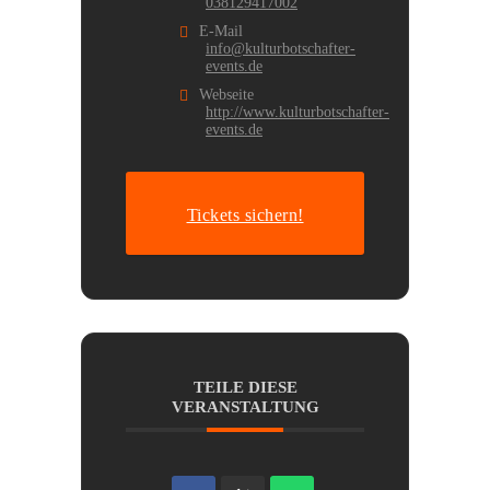
038129417002
E-Mail
info@kulturbotschafter-
events.de
Webseite
http://www.kulturbotschafter-
events.de
Tickets sichern!
TEILE DIESE
VERANSTALTUNG