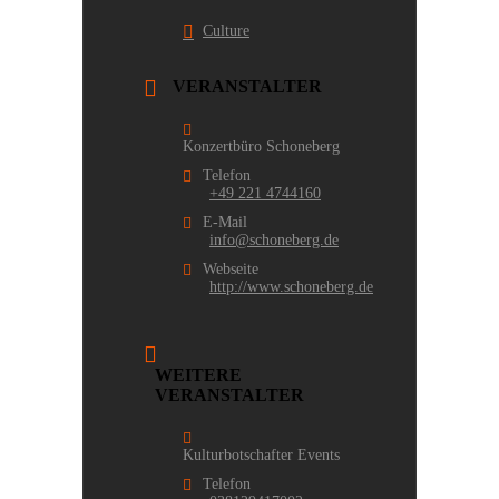
Culture
VERANSTALTER
Konzertbüro Schoneberg
Telefon
+49 221 4744160
E-Mail
info@schoneberg.de
Webseite
http://www.schoneberg.de
WEITERE
VERANSTALTER
Kulturbotschafter Events
Telefon