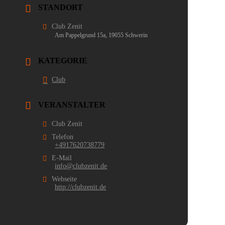
STANDORT
Club Zenit
Am Pappelgrund 15a, 19055 Schwerin
KATEGORIE
Club
VERANSTALTER
Club Zenit
Telefon
+4917620738779
E-Mail
info@clubzenit.de
Webseite
http://clubzenit.de