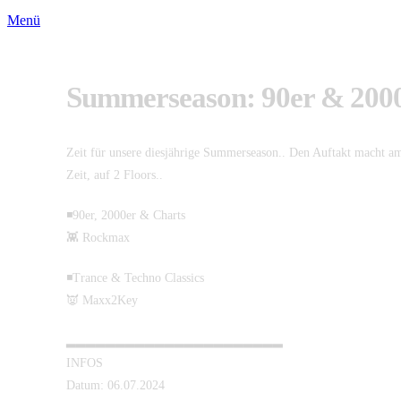
Menü
Summerseason: 90er & 200
Zeit für unsere diesjährige Summerseason.. Den Auftakt macht am 
Zeit, auf 2 Floors..
◾️90er, 2000er & Charts
👾 Rockmax
◾️Trance & Techno Classics
👿 Maxx2Key
▂▂▂▂▂▂▂▂▂▂▂▂▂▂▂▂▂▂▂▂▂▂
INFOS
Datum: 06.07.2024