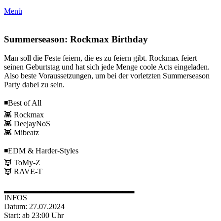
Menü
Summerseason: Rockmax Birthday
Man soll die Feste feiern, die es zu feiern gibt. Rockmax feiert
seinen Geburtstag und hat sich jede Menge coole Acts eingeladen.
Also beste Voraussetzungen, um bei der vorletzten Summerseason
Party dabei zu sein.
◾️Best of All
👾 Rockmax
👾 DeejayNoS
👾 Mibeatz
◾️EDM & Harder-Styles
👿 ToMy-Z
👿 RAVE-T
▂▂▂▂▂▂▂▂▂▂▂▂▂▂▂▂▂▂▂▂▂▂
INFOS
Datum: 27.07.2024
Start: ab 23:00 Uhr