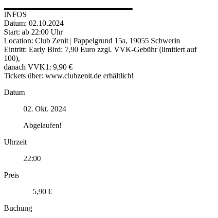
▂▂▂▂▂▂▂▂▂▂▂▂▂▂▂▂▂▂▂▂▂▂
INFOS
Datum: 02.10.2024
Start: ab 22:00 Uhr
Location: Club Zenit | Pappelgrund 15a, 19055 Schwerin
Eintritt: Early Bird: 7,90 Euro zzgl. VVK-Gebühr (limitiert auf
100),
danach VVK1: 9,90 €
Tickets über: www.clubzenit.de erhältlich!
Datum
02. Okt. 2024
Abgelaufen!
Uhrzeit
22:00
Preis
5,90 €
Buchung