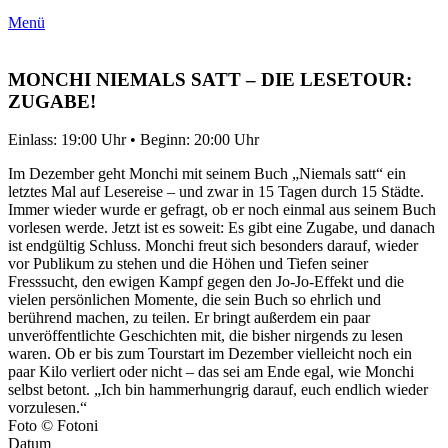
Menü
MONCHI NIEMALS SATT – DIE LESETOUR:
ZUGABE!
Einlass: 19:00 Uhr • Beginn: 20:00 Uhr
Im Dezember geht Monchi mit seinem Buch „Niemals satt“ ein
letztes Mal auf Lesereise – und zwar in 15 Tagen durch 15 Städte.
Immer wieder wurde er gefragt, ob er noch einmal aus seinem Buch
vorlesen werde. Jetzt ist es soweit: Es gibt eine Zugabe, und danach
ist endgültig Schluss. Monchi freut sich besonders darauf, wieder
vor Publikum zu stehen und die Höhen und Tiefen seiner
Fresssucht, den ewigen Kampf gegen den Jo-Jo-Effekt und die
vielen persönlichen Momente, die sein Buch so ehrlich und
berührend machen, zu teilen. Er bringt außerdem ein paar
unveröffentlichte Geschichten mit, die bisher nirgends zu lesen
waren. Ob er bis zum Tourstart im Dezember vielleicht noch ein
paar Kilo verliert oder nicht – das sei am Ende egal, wie Monchi
selbst betont. „Ich bin hammerhungrig darauf, euch endlich wieder
vorzulesen.“
Foto © Fotoni
Datum