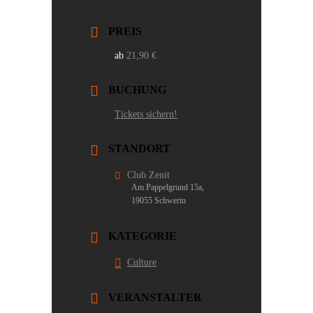
PREIS
21,90 €
BUCHUNG
Tickets sichern!
STANDORT
Club Zenit
Am Pappelgrund 15a,
19055 Schwerin
KATEGORIE
Culture
VERANSTALTER