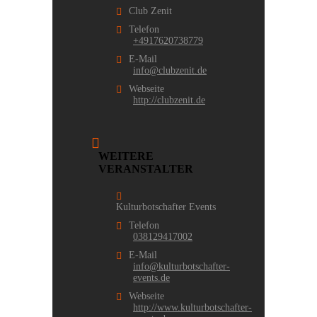
Club Zenit
Telefon
+4917620738779
E-Mail
info@clubzenit.de
Webseite
http://clubzenit.de
WEITERE
VERANSTALTER
Kulturbotschafter Events
Telefon
038129417002
E-Mail
info@kulturbotschafter-
events.de
Webseite
http://www.kulturbotschafter-