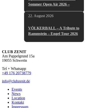
Sommer Open Air 2026 –
22. August 2026
VÖLKERBALL – A Tribute to
Rammstein – Engel Tour 2026
CLUB ZENIT
Am Pappelgrund 15a
19055 Schwerin
Tel + Whatsapp
+49 176 20738779
info@clubzenit.de
Events
News
Location
Kontakt
Impressum