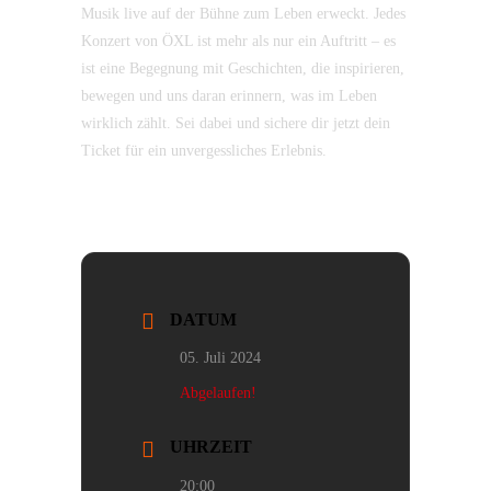
Musik live auf der Bühne zum Leben erweckt. Jedes
Konzert von ÖXL ist mehr als nur ein Auftritt – es
ist eine Begegnung mit Geschichten, die inspirieren,
bewegen und uns daran erinnern, was im Leben
wirklich zählt. Sei dabei und sichere dir jetzt dein
Ticket für ein unvergessliches Erlebnis.
DATUM
05. Juli 2024
Abgelaufen!
UHRZEIT
20:00