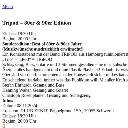
Menü
Tripod – 80er & 90er Edition
Einlass: 18:30 Uhr
Beginn: 20:00 Uhr
Sonderedition: Best of 80er & 90er Jahre
(Musikwünsche ausdrücklich erwünscht!)
Ein Konzertabend mit der Band TRiPOD aus Hamburg funktioniert n
„Trio“ + „iPod“ = TRiPOD
Schlagzeug, Bass, Gitarre und 3 Stimmen gestalten eine musikalische 
Ärzte…alles handgemacht und ohne Plastik Playback! Erlaubt ist was 
90er sind vor den Instrumenten aus der Hansestadt sicher und es kann
Entscheidend ist dabei immer was das Publikum will. Mit aller Kraft
Stefan Ehrhardt, Gesang und Bass
Henning Walter, Gesang und Gitarre
Christoph Rosenplänter, Gesang und Schlagzeug
Infos:
Datum: 08.11.2024
Location: CLUB ZENIT, Pappelgrund 15A, 19055 Schwerin
Einlass: 18:30 Uhr
Beginn: 20:00 Uhr